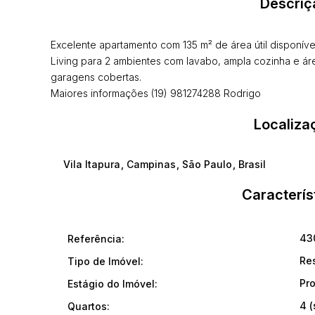
Descriç
Excelente apartamento com 135 m² de área útil disponível
Living para 2 ambientes com lavabo, ampla cozinha e área
garagens cobertas.
Maiores informações (19) 981274288 Rodrigo
Localiza
Vila Itapura
,
Campinas
,
São Paulo
,
Brasil
Caracterís
43
Referência:
Re
Tipo de Imóvel:
Pr
Estágio do Imóvel:
4 (
Quartos: