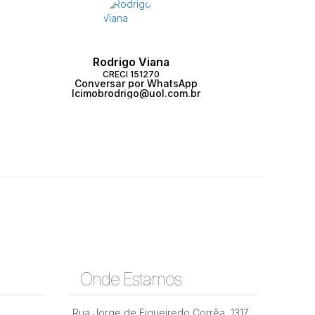
Rodrigo Viana
CRECI
151270
Conversar por WhatsApp
lcimobrodrigo@uol.com.br
Onde Estamos
Rua Jorge de Figueiredo Corrêa
,
1317
,