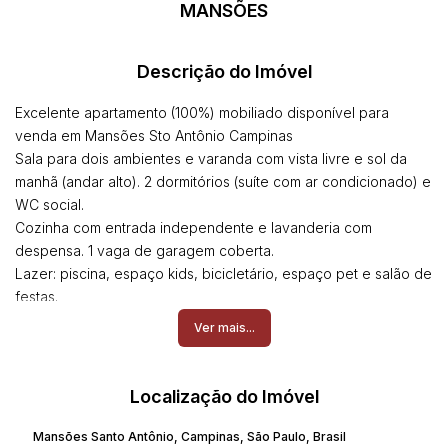
MANSÕES
Descrição do Imóvel
Excelente apartamento (100%) mobiliado disponível para
venda em Mansões Sto Antônio Campinas
Sala para dois ambientes e varanda com vista livre e sol da
manhã (andar alto). 2 dormitórios (suíte com ar condicionado) e
WC social.
Cozinha com entrada independente e lavanderia com
despensa. 1 vaga de garagem coberta.
Lazer: piscina, espaço kids, bicicletário, espaço pet e salão de
festas.
Ver mais...
Maiores informações e visitas (19) 981274288 Rodrigo
Localização do Imóvel
Mansões Santo Antônio
,
Campinas
,
São Paulo
,
Brasil