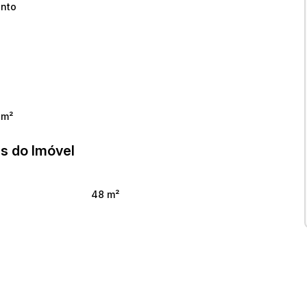
onto
 m²
s do Imóvel
48 m²