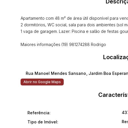
Descriç
Apartamento com 48 m² de área útil disponível para vend
2 dormitórios, WC social, sala para dois ambientes (sol 
1 vaga de garagem. Lazer: Piscina e salão de festas gour
Maiores informações (19) 981274288 Rodrigo
Localiza
Rua Manoel Mendes Sansano
,
Jardim Boa Espera
Abrir no Google Maps
Caracterís
43
Referência:
Re
Tipo de Imóvel: