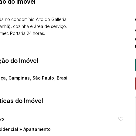
ão do Imóvel
a no condomínio Alto do Galleria:
manhã), cozinha e área de serviço.
met. Portaria 24 horas.
ção do Imóvel
nça
,
Campinas
,
São Paulo
,
Brasil
ticas do Imóvel
72
sidencial
»
Apartamento