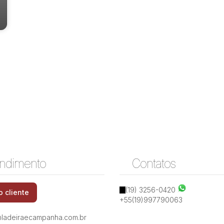
ndimento
Contatos
(19) 3256-0420
o cliente
+55(19)997790063
ladeiraecampanha.com.br