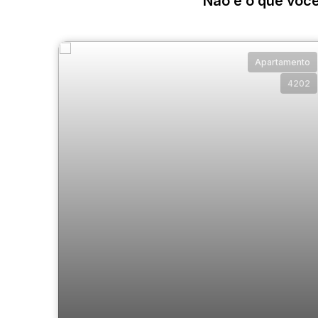
Não é o que você
Apartamento
4202
2 dormitórios wc social e serviço 1 vaga
MANSÕES