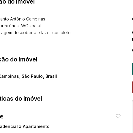
ão do Imóvel
Santo Antônio Campinas
ormitórios, WC social.
aragem descoberta e lazer completo.
ção do Imóvel
Campinas
,
São Paulo
,
Brasil
ticas do Imóvel
95
sidencial
»
Apartamento