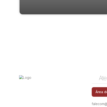
Ate
Rua Hermantino Coelho, 13087-500, Mansões
Área d
Santo Antônio, Campinas, São Paulo, Brasil
falecom@