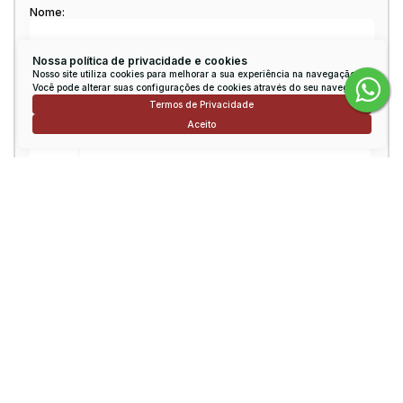
Nome:
Nossa política de privacidade e cookies
Email:
Nosso site utiliza cookies para melhorar a sua experiência na navegação.
Você pode alterar suas configurações de cookies através do seu navegador.
Termos de Privacidade
Aceito
Telefone:
Mensagem:
Consulte nossos Corretores