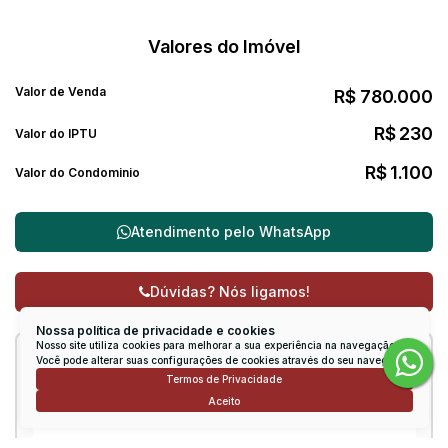
Valores do Imóvel
Valor de Venda
R$
780.000
R$
230
Valor do IPTU
R$
1.100
Valor do Condominio
Atendimento pelo
WhatsApp
Dúvidas? Nós ligamos!
Nossa política de privacidade e cookies
Nosso site utiliza cookies para melhorar a sua experiência na navegação.
Você pode alterar suas configurações de cookies através do seu navegador.
Receber mais Informações
Termos de Privacidade
Aceito
Nome: