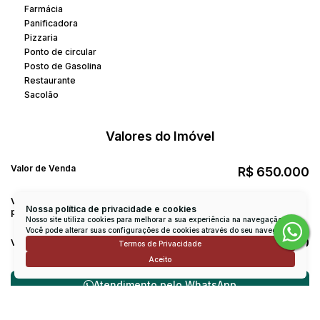
Farmácia
Panificadora
Pizzaria
Ponto de circular
Posto de Gasolina
Restaurante
Sacolão
Valores do Imóvel
Valor de Venda
R$
650.000
300 divididos em 11
Valor do IPTU (11
R$
Nossa política de privacidade e cookies
parcelas)
parcelas
Nosso site utiliza cookies para melhorar a sua experiência na navegação.
Você pode alterar suas configurações de cookies através do seu navegador.
R$
900
Valor do Condominio
Termos de Privacidade
Aceito
Atendimento pelo
WhatsApp