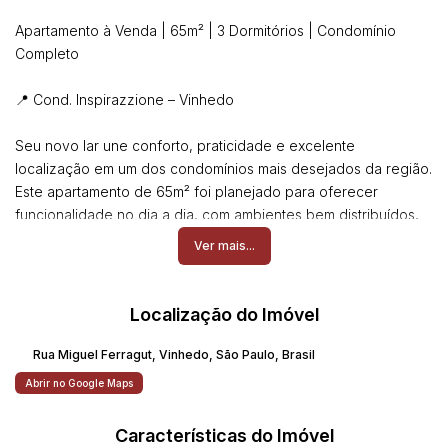
Apartamento à Venda | 65m² | 3 Dormitórios | Condomínio
Completo
📍 Cond. Inspirazzione – Vinhedo
Seu novo lar une conforto, praticidade e excelente
localização em um dos condomínios mais desejados da região.
Este apartamento de 65m² foi planejado para oferecer
funcionalidade no dia a dia, com ambientes bem distribuídos,
ótima iluminação natural e acabamentos que tornam a rotina
Ver mais...
mais prática e aconchegante.
🏡 Detalhes do Imóvel
Localização do Imóvel
•3 dormitórios, sendo 1 suíte com armário planejado
•Sala confortável e climatizada com ar-condicionado
Rua Miguel Ferragut
,
Vinhedo
,
São Paulo
,
Brasil
•Suíte com ar-condicionado instalado
Abrir no Google Maps
•Cozinha moderna com móveis planejados
•2 banheiros
Características do Imóvel
•Fechadura eletrônica na entrada