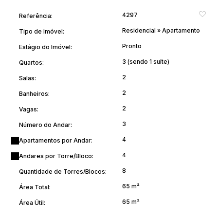
•2 vagas cobertas e fixas, localizadas na mesma torre do
4297
Referência:
apartamento
Residencial
»
Apartamento
Tipo de Imóvel:
🌟 Estrutura Completa de Lazer
Pronto
Estágio do Imóvel:
3 (sendo 1 suíte)
Quartos:
O condomínio oferece uma infraestrutura completa para toda a
família:
2
Salas:
•Piscina
2
Banheiros:
•Academia
2
Vagas:
•Quadra poliesportiva
•Salão de festas
3
Número do Andar:
•Salão de jogos
4
Apartamentos por Andar:
•Espaços com churrasqueira
•Ambientes de convivência e segurança para o dia a dia
4
Andares por Torre/Bloco:
8
Quantidade de Torres/Blocos:
📍 Excelente Localização
65 m²
Área Total:
Localização estratégica em Vinhedo, com fácil acesso a
65 m²
Área Útil:
supermercados, escolas, comércios, serviços essenciais e