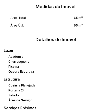
principais vias da cidade.
Medidas do Imóvel
Uma excelente oportunidade para quem busca um imóvel
Área Total:
65 m²
pronto para morar, com conforto, praticidade e lazer completo
em um só lugar.
Área Útil:
65 m²
Agende sua vista.
Detalhes do Imóvel
Lazer
Academia
Churrasqueira
Piscina
Quadra Esportiva
Estrutura
Cozinha Planejada
Portaria 24h
Zelador
Área de Serviço
Serviços Próximos