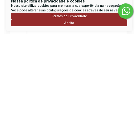
Nossa política de privacidade e cookies
Email:
Nosso site utiliza cookies para melhorar a sua experiência na navegação.
Você pode alterar suas configurações de cookies através do seu navegador.
Termos de Privacidade
Telefone:
Aceito
Mensagem:
Consulte nossos Corretores