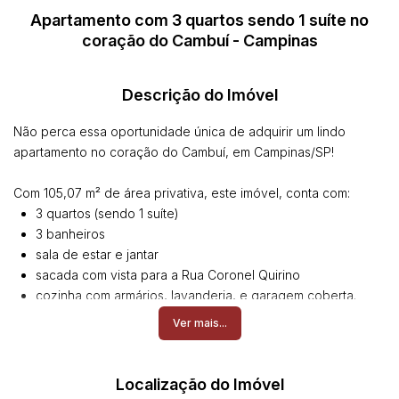
Apartamento com 3 quartos sendo 1 suíte no
coração do Cambuí - Campinas
Descrição do Imóvel
Não perca essa oportunidade única de adquirir um lindo
apartamento no coração do Cambuí, em Campinas/SP!
Com 105,07 m² de área privativa, este imóvel, conta com:
3 quartos (sendo 1 suíte)
3 banheiros
sala de estar e jantar
sacada com vista para a Rua Coronel Quirino
cozinha com armários, lavanderia, e garagem coberta.
possui armários planejados novos em todos os ambientes,
Ver mais...
proporcionando um ambiente moderno e de alta
qualidade.
O condomínio oferece infraestrutura completa com 2
Localização do Imóvel
elevadores, salão de festas, portaria virtual e zelador durante