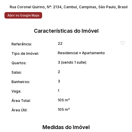
o dia.
Rua Coronel Quirino
,
N°:
2134
,
Cambuí
,
Campinas
,
São Paulo
,
Brasil
Abrir no Google Maps
Agende a sua visita
Características do Imóvel
22
Referência:
Residencial
»
Apartamento
Tipo de Imóvel:
3 (sendo 1 suíte)
Quartos:
2
Salas:
3
Banheiros:
1
Vaga:
105 m²
Área Total:
105 m²
Área Útil:
Medidas do Imóvel