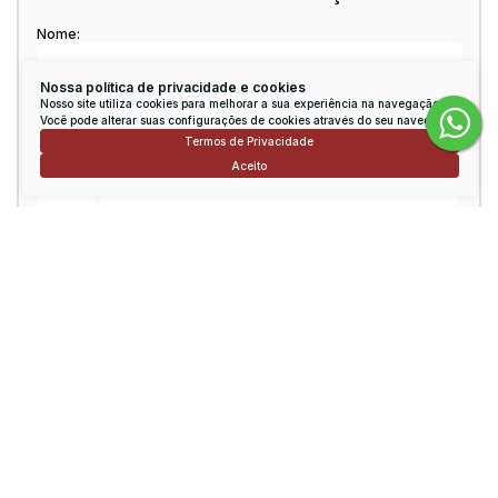
Nome:
Nossa política de privacidade e cookies
Nosso site utiliza cookies para melhorar a sua experiência na navegação.
Email:
Você pode alterar suas configurações de cookies através do seu navegador.
Termos de Privacidade
Aceito
Telefone:
Mensagem:
Consulte nossos Corretores