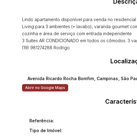
Descriç
Lindo apartamento disponível para venda no residencia
Living para 3 ambientes (+ lavabo), varanda gourmet co
cozinha e área de serviço com entrada independente
3 Suítes AR CONDICIONADO em todos os cômodos. 3 vag
(19) 981274288 Rodrigo
Localiza
Avenida Ricardo Rocha Bomfim
,
Campinas
,
São Pa
Abrir no Google Maps
Caracterís
Referência:
Tipo de Imóvel: