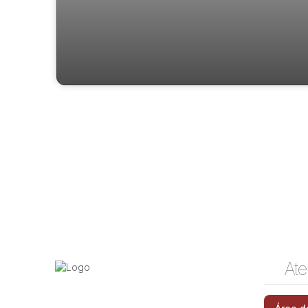
Apartamento á venda bairro Villa Bela-
Condomínio Giardino Felicitá
Ate
Rua Álvaro Bosco, 13087-723, Loteamento
Residencial Vila Bella, Campinas, São Paulo,