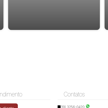
Apartamento Alto Padrão à Venda no
Vestra Cambuí – Campinas/SP | 139 m² |
3 Suítes | Varanda Gourmet
ndimento
Contatos
Rua Antonio Lapa, 13025-242, Cambuí,
(19) 3256-0420