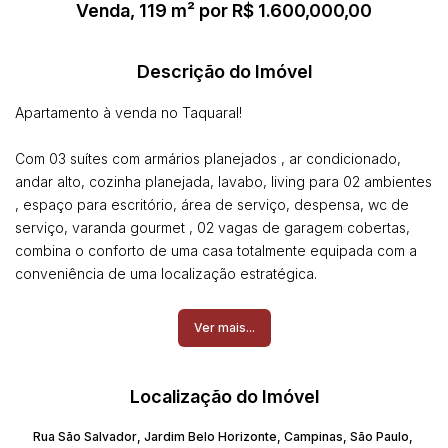
Venda, 119 m² por R$ 1.600,000,00
Descrição do Imóvel
Apartamento à venda no Taquaral!
Com 03 suítes com armários planejados , ar condicionado,
andar alto, cozinha planejada, lavabo, living para 02 ambientes
, espaço para escritório, área de serviço, despensa, wc de
serviço, varanda gourmet , 02 vagas de garagem cobertas,
combina o conforto de uma casa totalmente equipada com a
conveniência de uma localização estratégica.
Condomínio Horizon: Um Verdadeiro Resort Particular
Ver mais...
Desfrute de uma infraestrutura de lazer completa e segurança
de alto nível:
Localização do Imóvel
Complexo Aquático: Piscina coberta e aquecida (raia de 25m),
Rua São Salvador
,
Jardim Belo Horizonte
,
Campinas
,
São Paulo
,