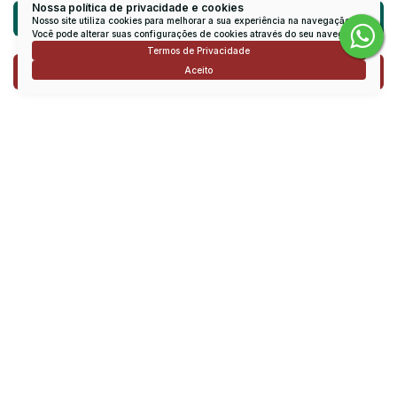
Nossa política de privacidade e cookies
Atendimento pelo
WhatsApp
Nosso site utiliza cookies para melhorar a sua experiência na navegação.
Você pode alterar suas configurações de cookies através do seu navegador.
Termos de Privacidade
Dúvidas? Nós ligamos!
Aceito
Receber mais Informações
Nome:
Email:
Telefone:
Mensagem: