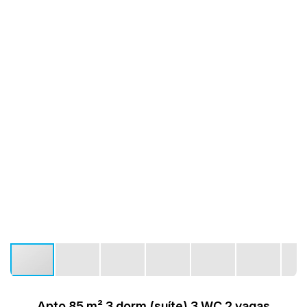
Apto 85 m² 3 dorm (suíte) 3 WC 2 vagas