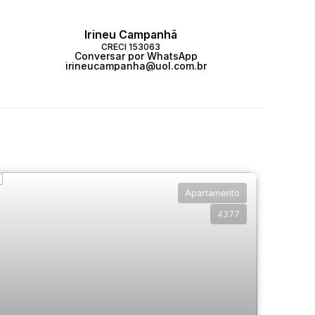
Irineu Campanhã
CRECI
153063
Conversar por WhatsApp
irineucampanha@uol.com.br
Apartamento
4377