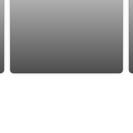
Apartamento com 1 Quarto, Totalmente
Mobiliado no Cambuí - Campinas