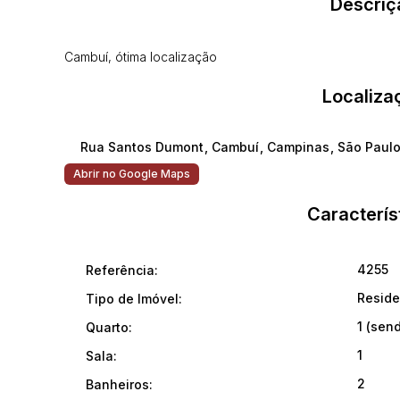
Descriç
Cambuí, ótima localização
Localiza
Rua Santos Dumont
,
Cambuí
,
Campinas
,
São Paul
Abrir no Google Maps
Caracterís
4255
Referência:
Reside
Tipo de Imóvel:
1 (send
Quarto:
1
Sala:
2
Banheiros: