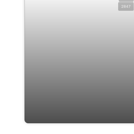
2847
Casa 3 Suítes no Jardim Botânico
(Sousas), Campinas: Quintal Amplo e
Vista Belíssima