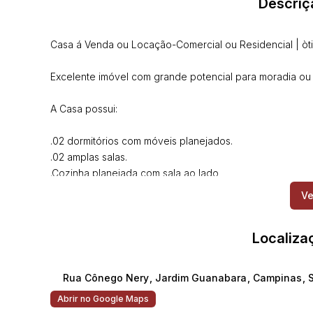
Descriç
Casa á Venda ou Locação-Comercial ou Residencial | òti
Excelente imóvel com grande potencial para moradia ou
A Casa possui:
.02 dormitórios com móveis planejados.
.02 amplas salas.
.Cozinha planejada com sala ao lado
.Banheiro social+lavabo
Ve
.Quintal com área de serviço
.Despensa
Localiza
.Amplo corredor lateral
Conta ainda com um espaçoso sótão, ideal para criar no
Rua Cônego Nery
,
Jardim Guanabara
,
Campinas
,
Abrir no Google Maps
Localização privilegiada, com amplo comércio ao redor e