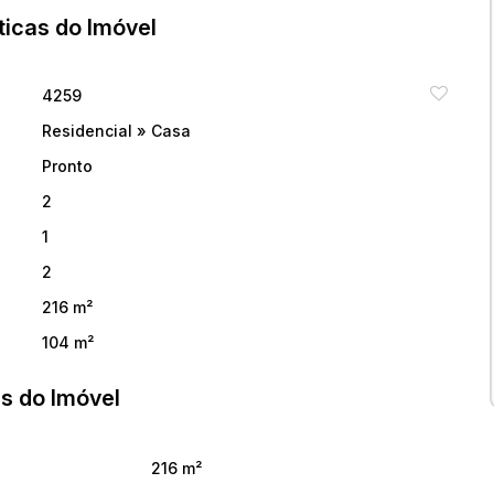
ticas do Imóvel
ita.
4259
Residencial
»
Casa
Pronto
2
1
2
216 m²
104 m²
s do Imóvel
216 m²