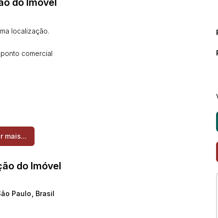
ão do Imóvel
ma localização.
 ponto comercial
r mais...
ção do Imóvel
vos ambientes .
São Paulo
,
Brasil
 fácil acesso.