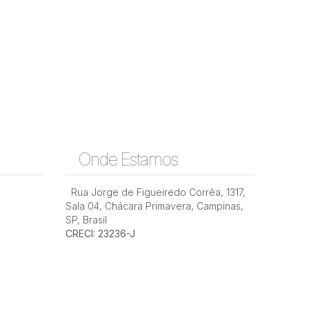
Onde Estamos
Rua Doutor João Mascarenhas Neves, 13070-
Rua Jorge de Figueiredo Corrêa
,
1317
,
220, Jardim Novo Botafogo, Campinas, São
Rua Pr
Paulo, Brasil
Parque
Sala 04
,
Chácara Primavera
,
Campinas
,
SP
,
Brasil
CRECI: 23236-J