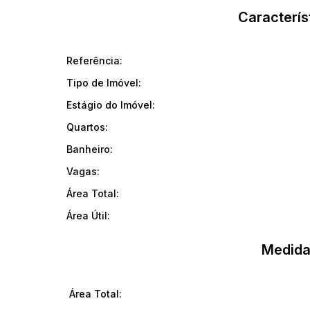
Caracterís
Entre em contato para mais informações e agende sua vis
Referência:
Tipo de Imóvel:
Estágio do Imóvel:
Quartos:
Banheiro:
Vagas:
Área Total:
Área Útil:
Medida
Área Total: