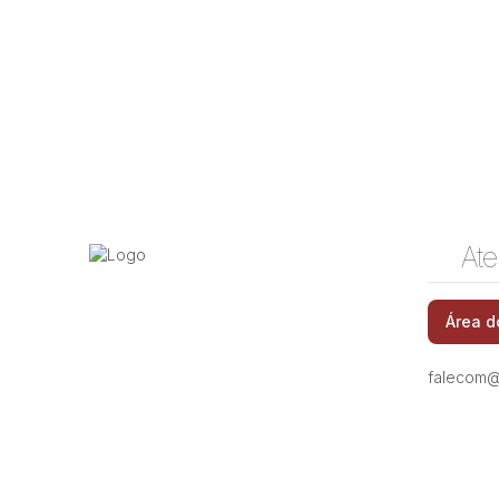
Ate
Jardim Botânico (Sousas), Campinas, São Paulo,
Área d
Brasil
falecom@