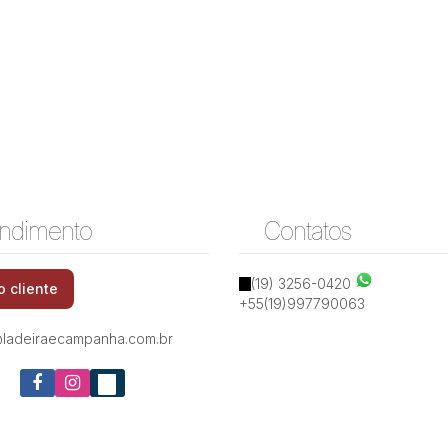
ndimento
Contatos
Rua José Martins Ladeira, 13032-560, Jardim
(19) 3256-0420
o cliente
Bonfim, Campinas, São Paulo, Brasil
+55(19)997790063
ladeiraecampanha.com.br