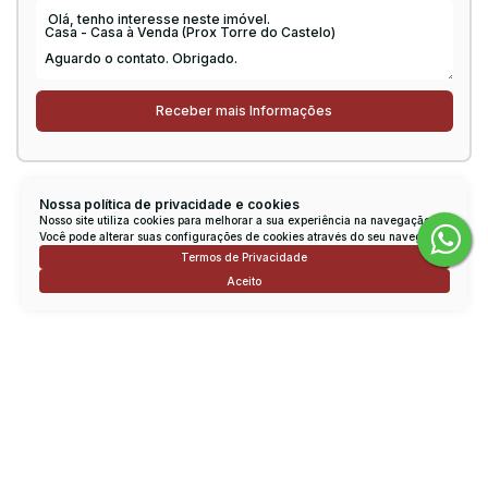
Consulte nossos Corretores
Nossa política de privacidade e cookies
Nosso site utiliza cookies para melhorar a sua experiência na navegação.
Você pode alterar suas configurações de cookies através do seu navegador.
Termos de Privacidade
Aceito
Rodrigo Viana
CRECI
151270
Conversar por WhatsApp
lcimobrodrigo@uol.com.br