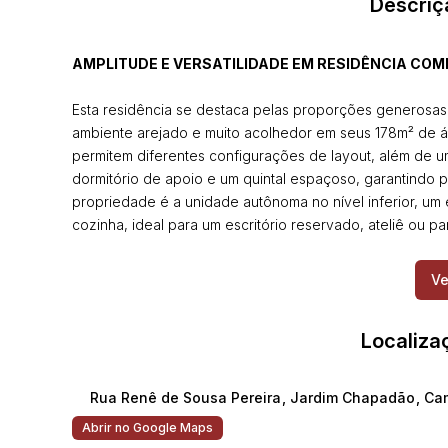
Descriç
AMPLITUDE E VERSATILIDADE EM RESIDÊNCIA CO
Esta residência se destaca pelas proporções generosas 
ambiente arejado e muito acolhedor em seus 178m² de á
permitem diferentes configurações de layout, além de um
dormitório de apoio e um quintal espaçoso, garantindo pr
propriedade é a unidade autônoma no nível inferior, um 
cozinha, ideal para um escritório reservado, ateliê ou
CONFIRA OS DETALHES:
Ve
Área Útil:
178m²
Dormitórios:
3 sendo 1 suíte + 1 dormitório na unidad
Localiza
Vagas:
2 vagas de garagem
Salas:
2 salas amplas
Banheiros:
2 na casa principal + 1 na unidade inferio
Rua Renê de Sousa Pereira
,
Jardim Chapadão
,
Ca
Abrir no Google Maps
O Jardim Chapadão é um dos endereços mais tradicionai