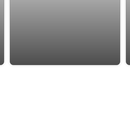
Refúgio Particular no Chapadão com 4
dormitórios e espaços versáteis