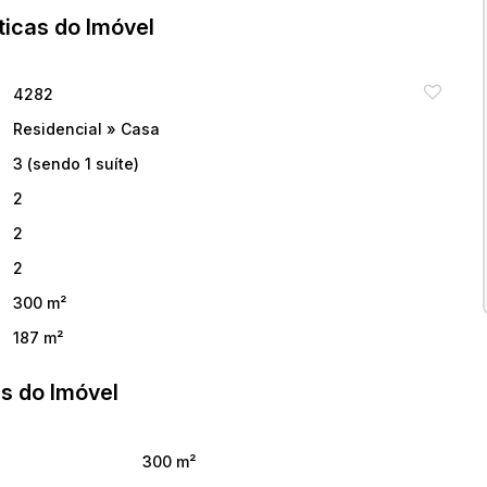
lidade de vida singular, com ruas seguras e proximidade
ticas do Imóvel
 completa de serviços, unindo o sossego residencial à
4282
Residencial
»
Casa
 sem aviso prévio. Para informações atualizadas e
3 (sendo 1 suíte)
o especialista responsável.
2
2
2
300 m²
187 m²
s do Imóvel
300 m²