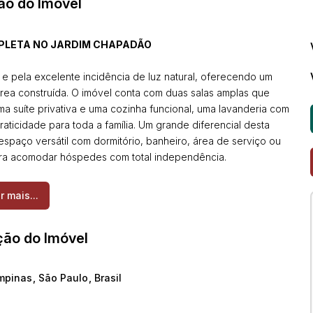
ão do Imóvel
MPLETA NO JARDIM CHAPADÃO
e pela excelente incidência de luz natural, oferecendo um
rea construída. O imóvel conta com duas salas amplas que
a suíte privativa e uma cozinha funcional, uma lavanderia com
aticidade para toda a família. Um grande diferencial desta
espaço versátil com dormitório, banheiro, área de serviço ou
 para acomodar hóspedes com total independência.
r mais...
e inferior
ção do Imóvel
r
mpinas
,
São Paulo
,
Brasil
s e desejados de Campinas, conhecido por sua tranquilidade