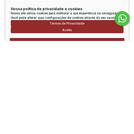
Nossa política de privacidade e cookies
Mensagem:
Nosso site utiliza cookies para melhorar a sua experiência na navegação.
Você pode alterar suas configurações de cookies através do seu navegador.
Termos de Privacidade
Aceito
Consulte nossos Corretores
Rodrigo Viana
CRECI
151270
Conversar por WhatsApp
lcimobrodrigo@uol.com.br