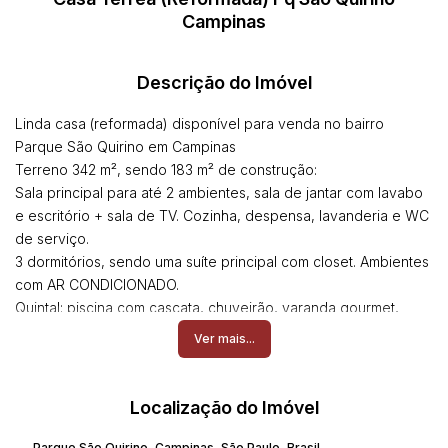
Campinas
Descrição do Imóvel
Linda casa (reformada) disponível para venda no bairro
Parque São Quirino em Campinas
Terreno 342 m², sendo 183 m² de construção:
Sala principal para até 2 ambientes, sala de jantar com lavabo
e escritório + sala de TV. Cozinha, despensa, lavanderia e WC
de serviço.
3 dormitórios, sendo uma suíte principal com closet. Ambientes
com AR CONDICIONADO.
Quintal: piscina com cascata, chuveirão, varanda gourmet,
lavabo e quarto de depósito. acesso lateral pela garagem
Ver mais...
(para até 4 veículos)
Gás natural com preparação de aquecimento para os WC´s.
Sistema de segurança e portão eletrônico.
Localização do Imóvel
Analisa permuta.
Parque São Quirino
,
Campinas
,
São Paulo
,
Brasil