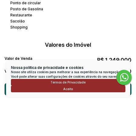
Ponto de circular
Posto de Gasolina
Restaurante
Sacolão
Shopping
Valores do Imóvel
Valor de Venda
R$
1.249.000
Nossa política de privacidade e cookies
R$
830
Valor do Condominio
Nosso site utiliza cookies para melhorar a sua experiência na navegação.
Você pode alterar suas configurações de cookies através do seu navegador.
Termos de Privacidade
Atendimento pelo
WhatsApp
Aceito
Dúvidas? Nós ligamos!
Receber mais Informações