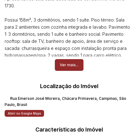
1730.
Possui 158m², 3 dormitórios, sendo 1 suíte. Piso térreo: Sala
para 2 ambientes com cozinha integrada e lavabo. Pavimento
1: 3 dormitórios, sendo 1 suíte e banheiro social. Pavimento
rooftop: sala de TV, banheiro de apoio, área de serviço e
sacada: churrasqueira e espaço com instalação pronta para
hidromassagem/spa. 2 vagas, sendo 1 para carro elétrico.
Condomínio com cabeamento subterrâneo, espaço gourmet,
Ver mais...
academia, piscina e energia fotovoltaica. Agende uma visita
para conhecer a casa modelo pronta.
Localização do Imóvel
O Moreira 1730 é um condomínio exclusivo localizado no
bairro Chácara Primavera! Aqui, você vai morar perto de tudo,
Rua Emerson José Moreira
,
Chácara Primavera
,
Campinas
,
São
com fácil acesso aos melhores pontos da cidade, como
Paulo
,
Brasil
supermercados, hortifrutis, o Colégio Oficina, e as faculdades
Abrir no Google Maps
Puccamp e Unicamp. Aproveite também o fácil acesso à Lagoa
do Taquaral, o Shopping Dom Pedro e a Rodovia Dom Pedro.
Características do Imóvel