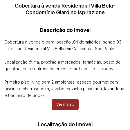
Cobertura à venda Residencial Villa Bela-
Condomínio Giardino Ispirazione
Descrição do Imóvel
Cobertura à venda e para locação ,04 dormitórios, sendo 03
suítes, no Residencial Vila Bella em Campinas - São Paulo
Localização ótima, próximo a mercados, farmácias, posto de
gasolina, entre outros comércios e fácil acesso as rodovias.
Primeiro piso living para 2 ambientes, espaço gourmet com
piscina e churrasqueira, lavabo, cozinha planejada, lavanderia
e banheiro de apoio.
Ver mais...
Condominio com com piscinas adulto e infantil, lago com
carpas, churrasqueira, salão de festas, playground, academia
e quadra poliesportiva.
Localização do Imóvel