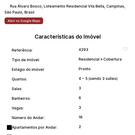
Vale a pena conferir!
Rua Álvaro Bosco
,
Loteamento Residencial Vila Bella
,
Campinas
,
São Paulo
,
Brasil
Agende sua visita
Abrir no Google Maps
Características do Imóvel
4293
Referência:
Residencial
»
Cobertura
Tipo de Imóvel:
Pronto
Estágio do Imóvel:
4 ~ 5 (sendo 3 suítes)
Quartos:
3
Salas:
6
Banheiros:
3
Vagas:
16
Número do Andar:
2
Apartamentos por Andar: