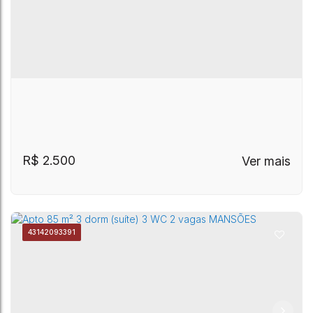
R$
2.500
4314
2093391
CEP: 13087-570
,
Rua Arquiteto José Augusto Silva
,
Parque Rural Fazenda Santa Cândida
,
Campinas
,
São