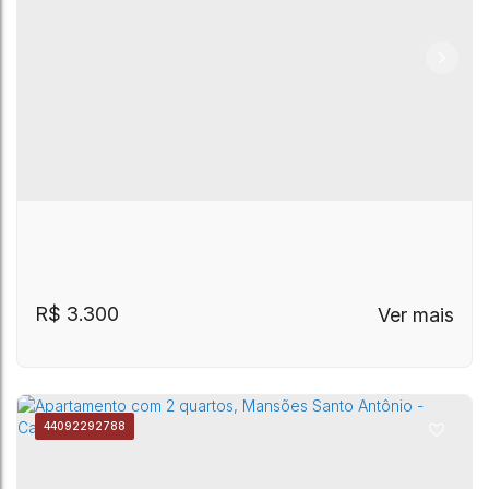
Apartamento, Mansões Santo Antônio -
Mansões Santo Antônio
,
Campinas
,
São Paulo
,
Brasil
Campinas
R$
3.300
4409
2292788