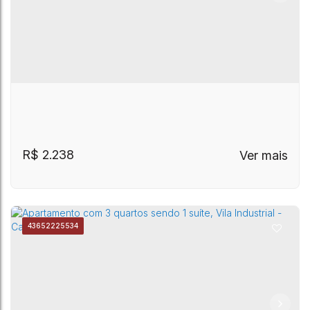
Andrade Neves
,
Campinas
,
São Paulo
,
Brasil
R$
2.238
4365
2225534
Parque Rural Fazenda Santa Cândida
,
Campinas
,
São