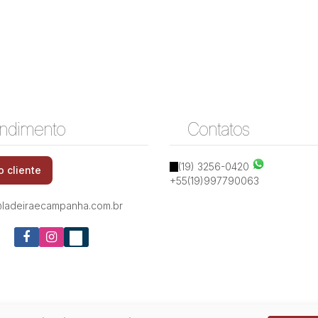
ndimento
Contatos
(19) 3256-0420
o cliente
+55(19)997790063
ladeiraecampanha.com.br