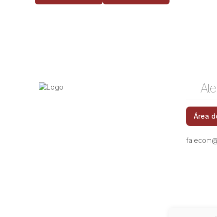
Ate
Área d
falecom@