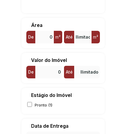
Área
De
m²
Até
m²
Valor do Imóvel
De
Até
Estágio do Imóvel
Pronto (1)
Data de Entrega