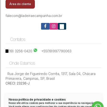
Barra
Área do cliente
falecom@ladeiraecampanha.com.br
Contatos
(19) 3256-0420
+55(19)997790063
Onde Estamos
Rua Jorge de Figueiredo Corrêa
,
1317
,
Sala 04
,
Chácara
Primavera
,
Campinas
,
SP
,
Brasil
CRECI: 23236-J
Nossa política de privacidade e cookies
Nosso site utiliza cookies para melhorar a sua experiência na navegação.
Você pode alterar suas configurações de cookies através do seu navegador.