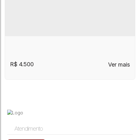
R$
4.500
Atendimento
Casa Térrea + Edícula Locação Chácara da
Chácara da Barra
,
Campinas
,
São Paulo
,
Brasil