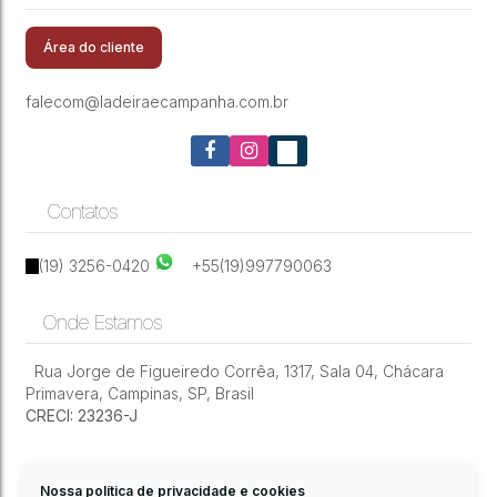
Casa 3 Suítes no Jardim Botânico (Sousas),
Jardim Botânico (Sousas)
,
Campinas
,
São Paulo
,
Brasil
Campinas: Quintal Amplo e Vista Belíssima
Área do cliente
falecom@ladeiraecampanha.com.br
Contatos
(19) 3256-0420
+55(19)997790063
Onde Estamos
Rua Jorge de Figueiredo Corrêa
,
1317
,
Sala 04
,
Chácara
Primavera
,
Campinas
,
SP
,
Brasil
CRECI: 23236-J
Nossa política de privacidade e cookies