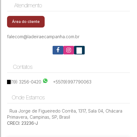
CEP: 13070-220
,
Rua Doutor João Mascarenhas
Atendimento
Neves
,
Jardim Novo Botafogo
,
Campinas
,
São Paulo
,
Casa com 3 Quartos e 2 banheiros para
Brasil
Alugar, 193 m² por R$ 4.800/Mês
Área do cliente
falecom@ladeiraecampanha.com.br
Contatos
(19) 3256-0420
+55(19)997790063
Onde Estamos
Rua Jorge de Figueiredo Corrêa
,
1317
,
Sala 04
,
Chácara
Primavera
,
Campinas
,
SP
,
Brasil
CRECI: 23236-J