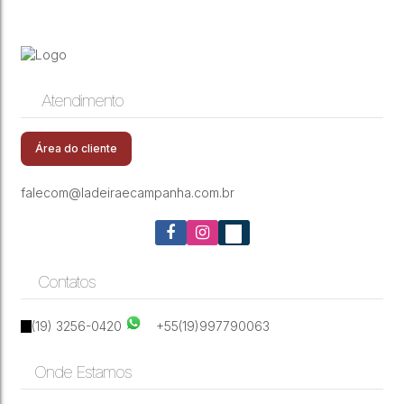
Atendimento
Área do cliente
falecom@ladeiraecampanha.com.br
Contatos
(19) 3256-0420
+55(19)997790063
Onde Estamos