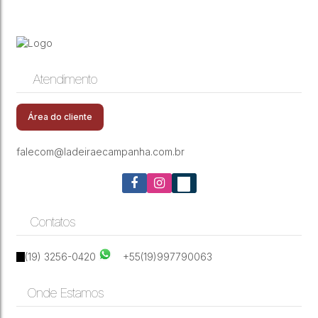
Atendimento
Área do cliente
falecom@ladeiraecampanha.com.br
Contatos
(19) 3256-0420
+55(19)997790063
Onde Estamos