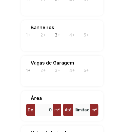
Rossi
Siqu
Banheiros
1+
2+
3+
4+
5+
Vagas de Garagem
1+
2+
3+
4+
5+
Área
De
m²
Até
m²