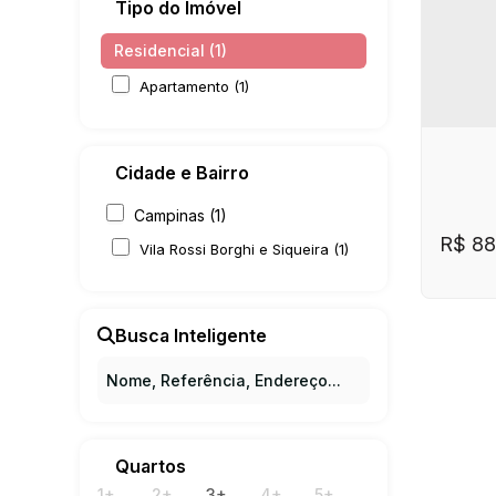
Tipo do Imóvel
Residencial (1)
Apartamento (1)
Cidade e Bairro
Campinas (1)
R$
88
Vila Rossi Borghi e Siqueira (1)
Busca Inteligente
Quartos
CE
Apar
1+
2+
3+
4+
5+