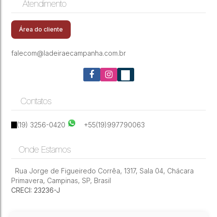
Atendimento
CEP: 13076-540
,
Rua São Salvador
,
Jardim Belo
Apartamento à Venda – Horizon Taquaral | 119
Horizonte
,
Campinas
,
São Paulo
,
Brasil
m² | 3 Suítes | 3 Vagas
Área do cliente
falecom@ladeiraecampanha.com.br
Contatos
(19) 3256-0420
+55(19)997790063
Onde Estamos
Rua Jorge de Figueiredo Corrêa
,
1317
,
Sala 04
,
Chácara
Primavera
,
Campinas
,
SP
,
Brasil
CRECI: 23236-J