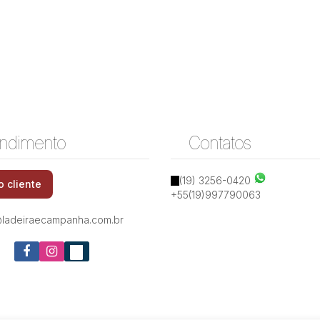
ndimento
Contatos
(19) 3256-0420
o cliente
+55(19)997790063
ladeiraecampanha.com.br