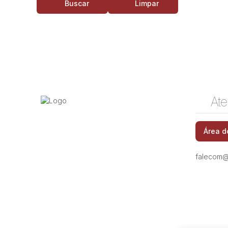
Buscar
Limpar
Ate
Área d
falecom@