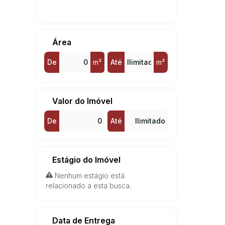
Valinhos (1)
Vila São Sebastião (1)
Área
De
m²
Até
m²
Valor do Imóvel
De
Até
Estágio do Imóvel
Nenhum estágio está
relacionado a esta busca.
Data de Entrega