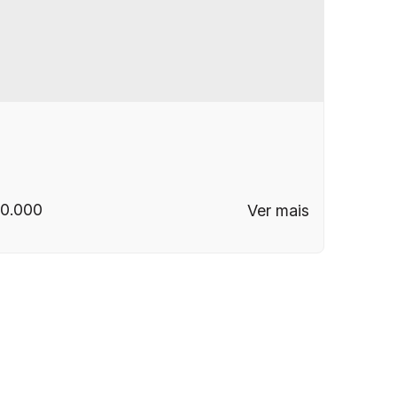
0.000
P: 13060-562
,
Rua Alzira Marcondes
,
N°:
160
,