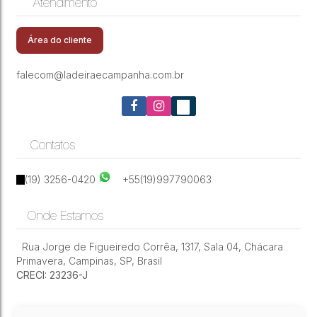
Atendimento
CEP: 13045-410
,
Rua Professora Maria Pilar Bórgia
,
Vila
Apto venda Spazio Castellon - Campinas
Carminha
,
Campinas
,
São Paulo
,
Brasil
Área do cliente
falecom@ladeiraecampanha.com.br
Contatos
(19) 3256-0420
+55(19)997790063
Onde Estamos
Rua Jorge de Figueiredo Corrêa
,
1317
,
Sala 04
,
Chácara
Primavera
,
Campinas
,
SP
,
Brasil
CRECI: 23236-J