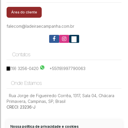
135 M² 3 + 1 Dormitórios 3 Wc 2 Vagas
Vila Itapura
,
Campinas
,
São Paulo
,
Brasil
Cobertas
Área do cliente
falecom@ladeiraecampanha.com.br
Contatos
(19) 3256-0420
+55(19)997790063
Onde Estamos
Rua Jorge de Figueiredo Corrêa
,
1317
,
Sala 04
,
Chácara
Primavera
,
Campinas
,
SP
,
Brasil
CRECI: 23236-J
Nossa política de privacidade e cookies