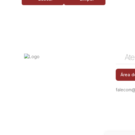
Ate
Área d
falecom@