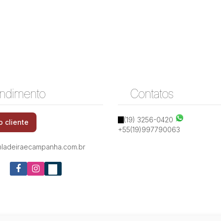
ndimento
Contatos
(19) 3256-0420
o cliente
+55(19)997790063
ladeiraecampanha.com.br