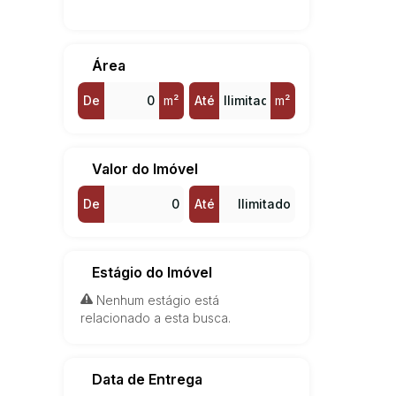
Valinhos (1)
Vila São Sebastião (1)
Área
De
m²
Até
m²
Valor do Imóvel
De
Até
Estágio do Imóvel
Nenhum estágio está
relacionado a esta busca.
Data de Entrega