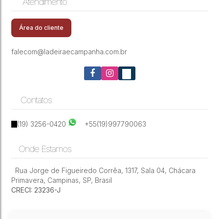
Atendimento
CEP: 13087-070
,
Rua Afrânio Peixoto
,
Parque
Casas Triplex Club House Taquaral
Taquaral
,
Campinas
,
São Paulo
,
Brasil
Área do cliente
falecom@ladeiraecampanha.com.br
Contatos
(19) 3256-0420
+55(19)997790063
Onde Estamos
Rua Jorge de Figueiredo Corrêa
,
1317
,
Sala 04
,
Chácara
Primavera
,
Campinas
,
SP
,
Brasil
CRECI: 23236-J