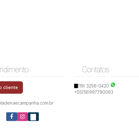
ndimento
Contatos
(19) 3256-0420
o cliente
+55(19)997790063
ladeiraecampanha.com.br