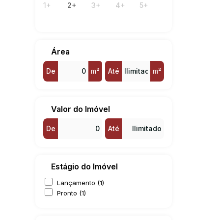
1+
2+
3+
4+
5+
Área
De
m²
Até
m²
Valor do Imóvel
De
Até
Estágio do Imóvel
Lançamento (1)
Pronto (1)