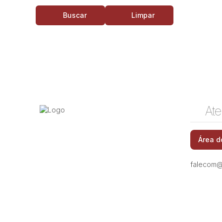
Buscar
Limpar
Ate
Área d
falecom@