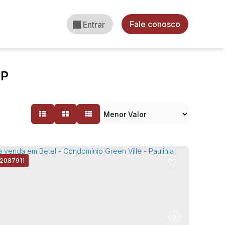
Fale conosco
Entrar
SP
2087911