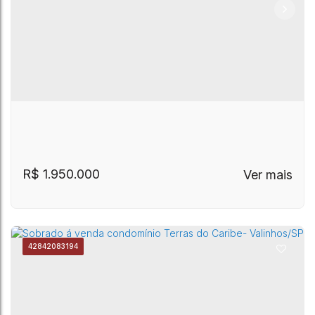
CEP: 13272-400
,
Rua João Previtalle
,
Santa Cruz
,
Casa á venda no Condomínio Terras do
Valinhos
,
São Paulo
,
Brasil
Caribe - Valinhos/SP
R$
1.950.000
4284
2083194