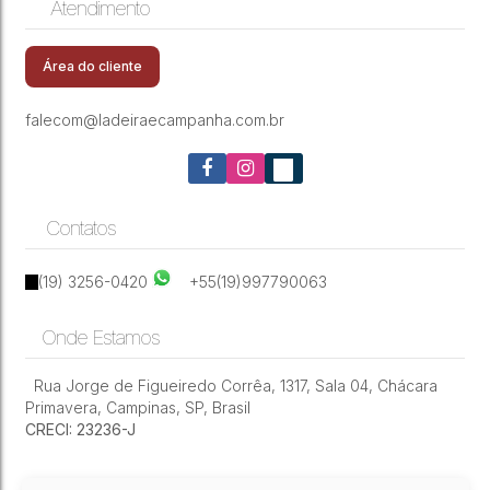
Atendimento
CEP: 13272-400
,
Rua João Previtalle
,
Santa Cruz
,
Sobrado á venda condomínio Terras do
Valinhos
,
São Paulo
,
Brasil
Caribe- Valinhos/SP
Área do cliente
falecom@ladeiraecampanha.com.br
Contatos
(19) 3256-0420
+55(19)997790063
Onde Estamos
Rua Jorge de Figueiredo Corrêa
,
1317
,
Sala 04
,
Chácara
Primavera
,
Campinas
,
SP
,
Brasil
CRECI: 23236-J