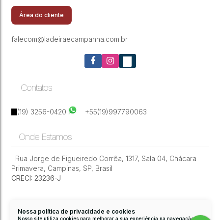
Livorno - Paulínia/SP
Área do cliente
falecom@ladeiraecampanha.com.br
Contatos
(19) 3256-0420
+55(19)997790063
Onde Estamos
Rua Jorge de Figueiredo Corrêa
,
1317
,
Sala 04
,
Chácara
Primavera
,
Campinas
,
SP
,
Brasil
CRECI: 23236-J
Nossa política de privacidade e cookies
Nosso site utiliza cookies para melhorar a sua experiência na navegação.