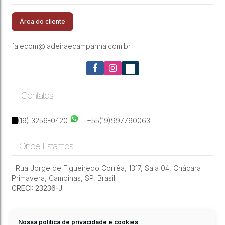
Casa com 3 quartos e área de churrasqueira
Vila Presidente Médici
,
Paulínia
,
São Paulo
,
Brasil
próximo ao centro de Paulínia
Área do cliente
falecom@ladeiraecampanha.com.br
Contatos
(19) 3256-0420
+55(19)997790063
Onde Estamos
Rua Jorge de Figueiredo Corrêa
,
1317
,
Sala 04
,
Chácara
Primavera
,
Campinas
,
SP
,
Brasil
CRECI: 23236-J
Nossa política de privacidade e cookies