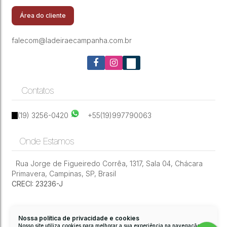
Paulínia/Sp
Área do cliente
falecom@ladeiraecampanha.com.br
Contatos
(19) 3256-0420
+55(19)997790063
Onde Estamos
Rua Jorge de Figueiredo Corrêa
,
1317
,
Sala 04
,
Chácara
Primavera
,
Campinas
,
SP
,
Brasil
CRECI: 23236-J
Nossa política de privacidade e cookies
Nosso site utiliza cookies para melhorar a sua experiência na navegação.