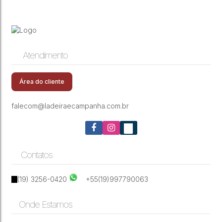
Atendimento
Área do cliente
falecom@ladeiraecampanha.com.br
Contatos
(19) 3256-0420
+55(19)997790063
Onde Estamos