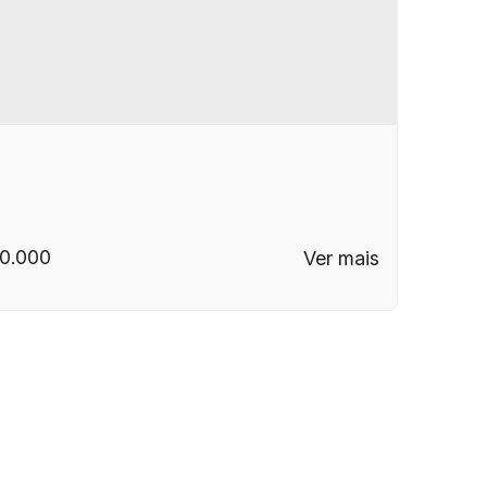
0.000
P: 13085-450
,
Rua Bortolo Martins
,
N°:
1500
,