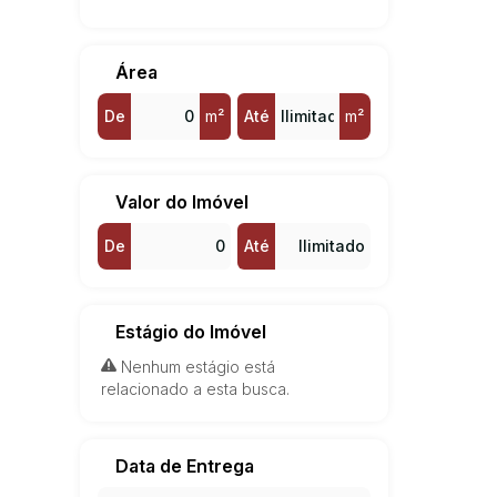
Área
De
m²
Até
m²
Valor do Imóvel
De
Até
Estágio do Imóvel
Nenhum estágio está
relacionado a esta busca.
Data de Entrega