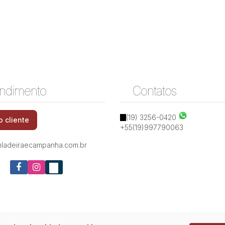
ndimento
Contatos
(19) 3256-0420
o cliente
+55(19)997790063
ladeiraecampanha.com.br