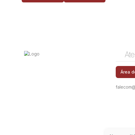
Ate
Área d
falecom@