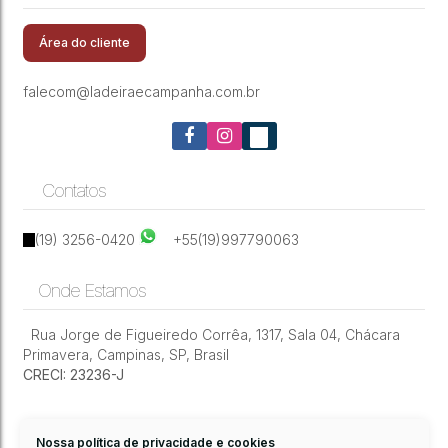
Terreno bairro Village Campinas
Village Campinas
,
Campinas
,
São Paulo
,
Brasil
Área do cliente
falecom@ladeiraecampanha.com.br
Contatos
(19) 3256-0420
+55(19)997790063
Onde Estamos
Rua Jorge de Figueiredo Corrêa
,
1317
,
Sala 04
,
Chácara
Primavera
,
Campinas
,
SP
,
Brasil
CRECI: 23236-J
Nossa política de privacidade e cookies