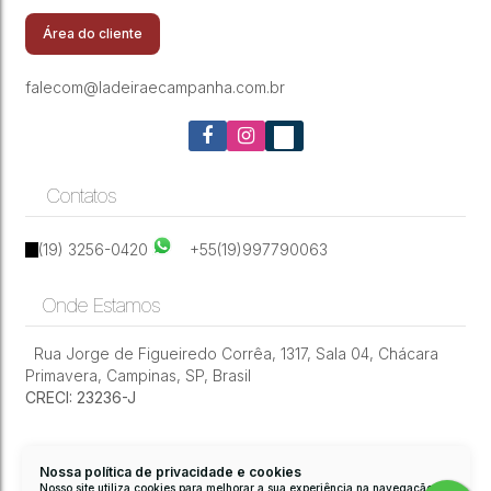
Campinas/Sp
Área do cliente
falecom@ladeiraecampanha.com.br
Contatos
(19) 3256-0420
+55(19)997790063
Onde Estamos
Rua Jorge de Figueiredo Corrêa
,
1317
,
Sala 04
,
Chácara
Primavera
,
Campinas
,
SP
,
Brasil
CRECI: 23236-J
Nossa política de privacidade e cookies
Nosso site utiliza cookies para melhorar a sua experiência na navegação.