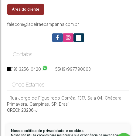
Campinas/Sp
Área do cliente
falecom@ladeiraecampanha.com.br
Contatos
(19) 3256-0420
+55(19)997790063
Onde Estamos
Rua Jorge de Figueiredo Corrêa
,
1317
,
Sala 04
,
Chácara
Primavera
,
Campinas
,
SP
,
Brasil
CRECI: 23236-J
Nossa política de privacidade e cookies
Nosso site utiliza cookies para melhorar a sua experiência na navegação.