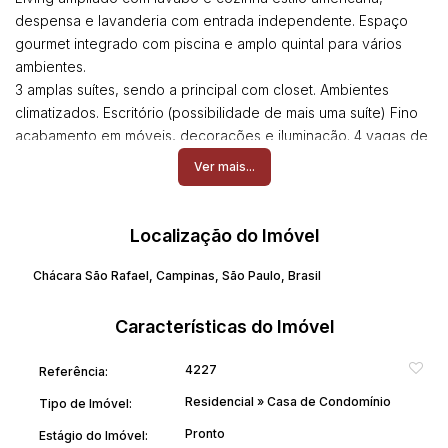
despensa e lavanderia com entrada independente. Espaço
gourmet integrado com piscina e amplo quintal para vários
ambientes.
3 amplas suítes, sendo a principal com closet. Ambientes
climatizados. Escritório (possibilidade de mais uma suíte) Fino
acabamento em móveis, decorações e iluminação. 4 vagas de
garagens. Lazer no condomínio: lago de pesca, quadras
Ver mais...
poliesportivas, salão de festas. Portaria 24 horas.
ESTUDA PERMUTA (imóvel de menor valor) em Paulínia.
Localização do Imóvel
Maiores informações (19) 981274288
Chácara São Rafael
,
Campinas
,
São Paulo
,
Brasil
Características do Imóvel
4227
Referência:
Residencial
»
Casa de Condomínio
Tipo de Imóvel:
Pronto
Estágio do Imóvel: