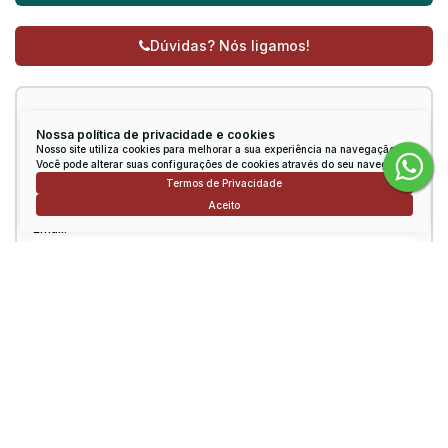
Dúvidas? Nós ligamos!
Receber mais Informações
Nossa política de privacidade e cookies
Nosso site utiliza cookies para melhorar a sua experiência na navegação.
Nome:
Você pode alterar suas configurações de cookies através do seu navegador.
Termos de Privacidade
Aceito
Email:
Telefone:
Mensagem: