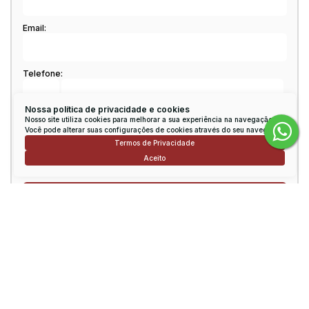
Email:
Telefone:
Nossa política de privacidade e cookies
Mensagem:
Nosso site utiliza cookies para melhorar a sua experiência na navegação.
Você pode alterar suas configurações de cookies através do seu navegador.
Termos de Privacidade
Aceito
Consulte nossos Corretores