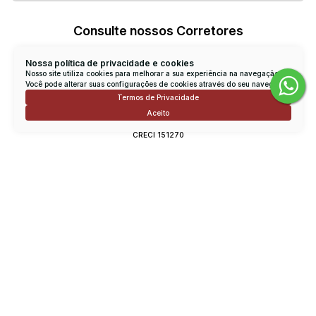
Consulte nossos Corretores
Nossa política de privacidade e cookies
Nosso site utiliza cookies para melhorar a sua experiência na navegação.
Você pode alterar suas configurações de cookies através do seu navegador.
Termos de Privacidade
Aceito
Rodrigo Viana
CRECI
151270
Conversar por WhatsApp
lcimobrodrigo@uol.com.br
Imóveis relacionados
Prédio
2811