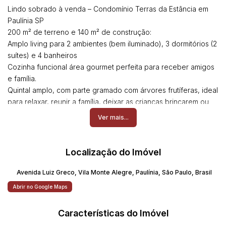
Lindo sobrado à venda – Condomínio Terras da Estância em
Paulínia SP
200 m² de terreno e 140 m² de construção:
Amplo living para 2 ambientes (bem iluminado), 3 dormitórios (2
suítes) e 4 banheiros
Cozinha funcional área gourmet perfeita para receber amigos
e família.
Quintal amplo, com parte gramado com árvores frutíferas, ideal
para relaxar, reunir a família, deixar as crianças brincarem ou
até construir uma piscina.
Ver mais...
Edícula completa com quarto e banheiro, ótima para
hóspedes, escritório ou espaço extra. Garagem para 2 carros.
Localização do Imóvel
Aceita permuta até 50% do valor
Avenida Luiz Greco
,
Vila Monte Alegre
,
Paulínia
,
São Paulo
,
Brasil
Maiores informações (19) 981274288 Rodrigo
Abrir no Google Maps
Características do Imóvel