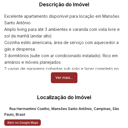
Descrição do Imóvel
Excelente apartamento disponível para locação em Mansões
Santo Antônio
Amplo living para até 3 ambientes e varanda com vista livre e
sol da manhã (andar alto)
Cozinha estilo americana, área de serviço com aquecedor a
gás e despensa.
3 dormitórios (suíte com ar condicionado instalado). Rico em
armários e móveis planejados.
2 vagas de garagens cobertas sub solo e lazer completo no
condomínio.
Ver mais...
Maiores informações (19) 981274288 Rodrigo
Localização do Imóvel
Rua Hermantino Coelho
,
Mansões Santo Antônio
,
Campinas
,
São
Paulo
,
Brasil
Abrir no Google Maps