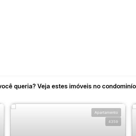
você queria? Veja estes imóveis no condominío
Apartamento
4359