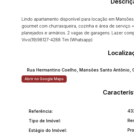
Descriç
Lindo apartamento disponível para locação em Mansões 
gourmet com churrasqueira, cozinha e área de serviço +
planejados e armários. 2 vagas de garagens. Lazer com
Vivo(19)98127-4288 Tim (Whatsapp)
Localiza
Rua Hermantino Coelho
,
Mansões Santo Antônio
,
Abrir no Google Maps
Caracterís
43
Referência:
Re
Tipo de Imóvel:
Pr
Estágio do Imóvel: