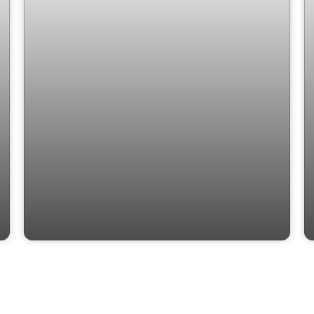
3 dormitórios (suíte) 2 vagas e varanda
Gourmet MANSÕES