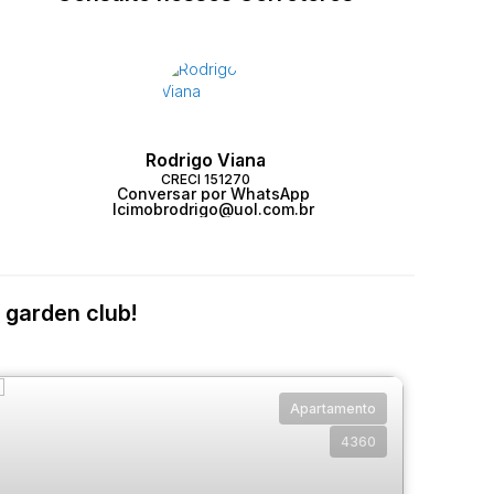
Rodrigo Viana
CRECI
151270
Conversar por WhatsApp
lcimobrodrigo@uol.com.br
 garden club!
Apartamento
4360