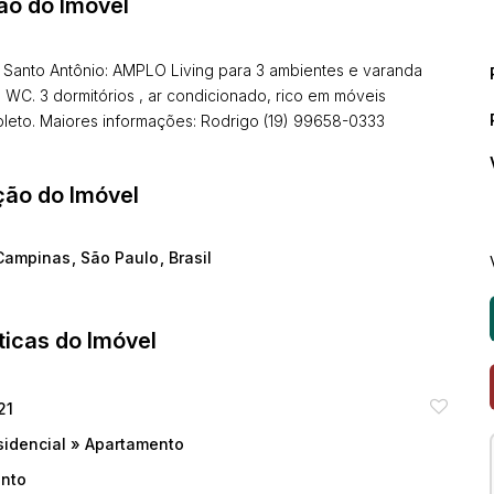
ão do Imóvel
Santo Antônio: AMPLO Living para 3 ambientes e varanda
 WC. 3 dormitórios , ar condicionado, rico em móveis
pleto. Maiores informações: Rodrigo (19) 99658-0333
ção do Imóvel
Campinas
,
São Paulo
,
Brasil
ticas do Imóvel
21
sidencial
»
Apartamento
onto