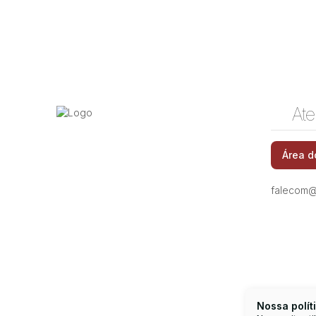
Ate
Rua Hermantino Coelho, 13087-500, Mansões
Área d
Santo Antônio, Campinas, São Paulo, Brasil
falecom@
Nossa polít