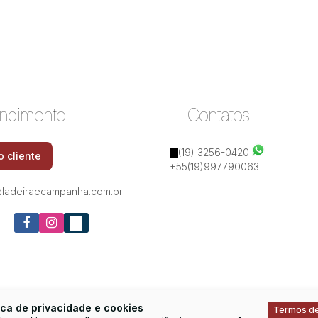
ndimento
Contatos
Rua Hermantino Coelho, 13087-500, Mansões
(19) 3256-0420
o cliente
Santo Antônio, Campinas, São Paulo, Brasil
+55(19)997790063
ladeiraecampanha.com.br
ica de privacidade e cookies
Termos de