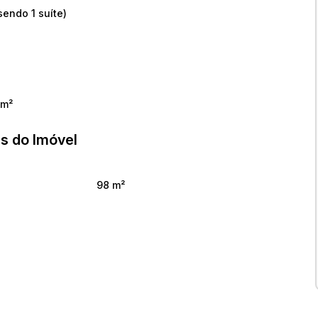
sendo 1 suíte)
 m²
s do Imóvel
98 m²