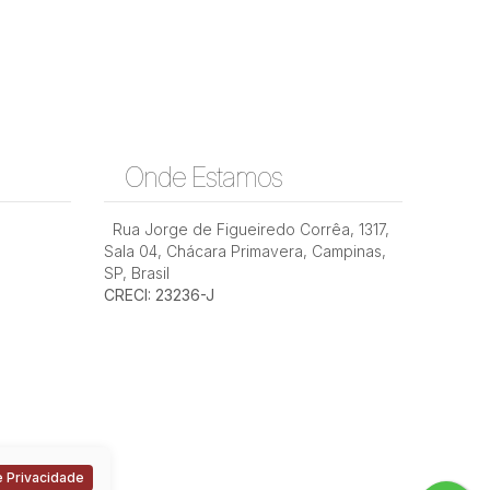
Onde Estamos
Rua Jorge de Figueiredo Corrêa
,
1317
,
Rua Hermantino Coelho, 13087-500, Mansões
Santo Antônio, Campinas, São Paulo, Brasil
Sala 04
,
Chácara Primavera
,
Campinas
,
SP
,
Brasil
CRECI: 23236-J
 Privacidade