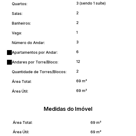
3 (sendo 1 suíte)
Quartos:
transfere contrato.
.Parcela Mensal: R$ 2.000,00
2
Salas:
.Final financiar/Quitar: R$ 350.000,00
2
Banheiros:
1
Vaga:
Agende sua visita.
.
3
Número do Andar:
6
Apartamentos por Andar:
12
Andares por Torre/Bloco:
2
Quantidade de Torres/Blocos:
69 m²
Área Total:
69 m²
Área Útil:
Medidas do Imóvel
Área Total:
69 m²
Área Útil:
69 m²