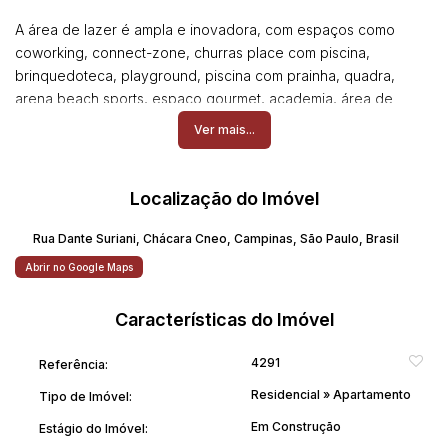
A área de lazer é ampla e inovadora, com espaços como
coworking, connect-zone, churras place com piscina,
brinquedoteca, playground, piscina com prainha, quadra,
arena beach sports, espaço gourmet, academia, área de
relaxamento, além de facilidades para o dia a dia como
Ver mais...
lavanderia, minimercado e o exclusivo conceito Compartycon
de economia compartilhada da Yticon.
Localização do Imóvel
Localizado na Rua Dante Suriani, no Jardim Aurélia, em
Campinas, o Spot está cercado por restaurantes, mercados,
Rua Dante Suriani
,
Chácara Cneo
,
Campinas
,
São Paulo
,
Brasil
postos de combustível, escolas, academias e diversos outros
Abrir no Google Maps
serviços.
Características do Imóvel
Previsão de entrega para maio de 2027.
4291
Referência:
.Valor do contrato :R$ 500.000,00
Residencial
»
Apartamento
.Valor da obra : R$ 150.000,00
Tipo de Imóvel:
.Intermediárias : R$10.000,00 -Sempre em Dezembro.
Em Construção
Estágio do Imóvel:
.Valor Pago :R$ 60.000,00- Proprietário aceita R$ 40.000,00 e